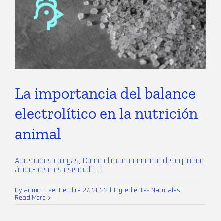
La importancia del balance
electrolítico en la nutrición
animal
Apreciados colegas, Como el mantenimiento del equilibrio
ácido-base es esencial [...]
By
admin
|
septiembre 27, 2022
|
Ingredientes Naturales
Read More