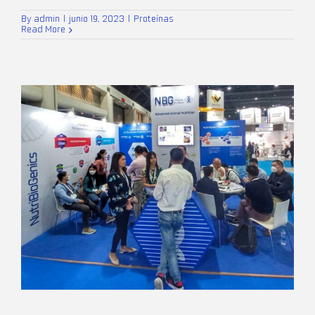
By
admin
|
junio 19, 2023
|
Proteínas
Read More