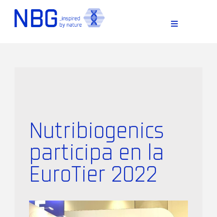
Skip
to
content
Toggle
Navigation
Nutribiogenics
participa en la
D
EuroTier 2022