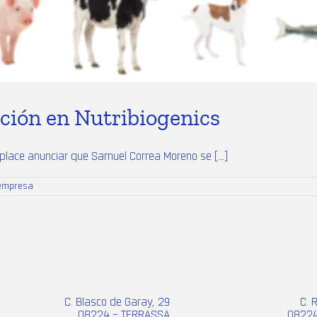
ción en Nutribiogenics
ace anunciar que Samuel Correa Moreno se [...]
 empresa
C. Blasco de Garay, 29
C. 
08224 – TERRASSA
08224