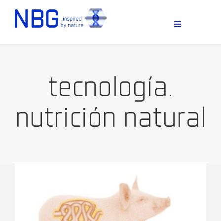
Skip
to
content
Toggle
Navigation
tecnología.
nutrición natural
D