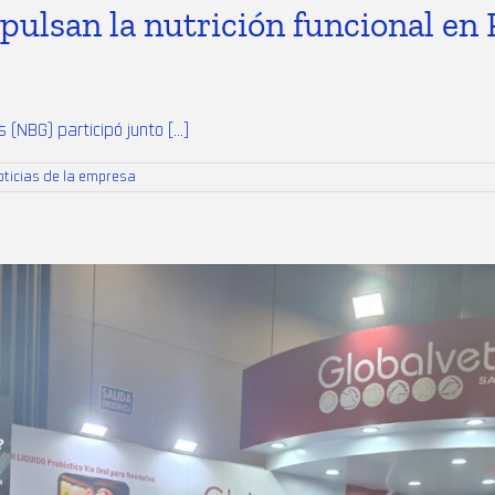
ulsan la nutrición funcional en
 (NBG) participó junto [...]
oticias de la empresa