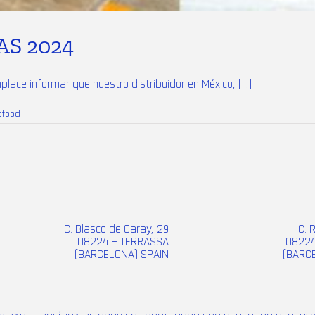
S 2024
ce informar que nuestro distribuidor en México, [...]
tfood
C. Blasco de Garay, 29
C. 
08224 – TERRASSA
08224
(BARCELONA) SPAIN
(BARC