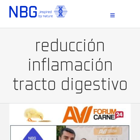
Skip
to
content
Toggle
Navigation
reducción
inflamación
tracto digestivo
D