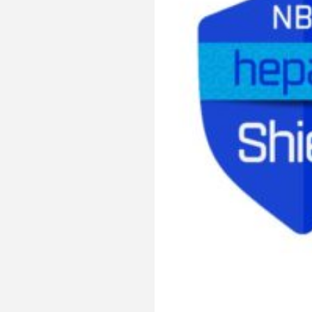
ntra las Micotoxinas