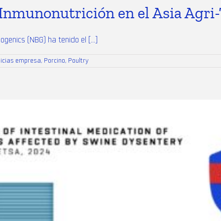
Inmunonutrición en el Asia Agri
genics (NBG) ha tenido el [...]
ticias empresa
,
Porcino
,
Poultry