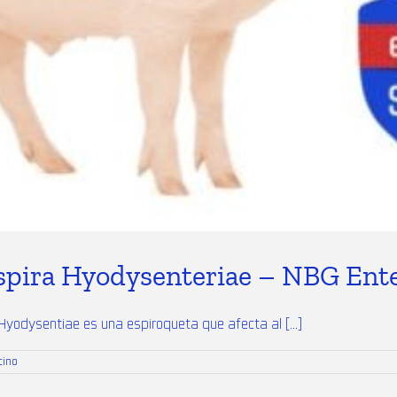
yspira Hyodysenteriae – NBG Ent
yodysentiae es una espiroqueta que afecta al [...]
cino