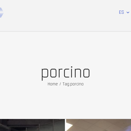
ES
porcino
Home
/
Tag:
porcino