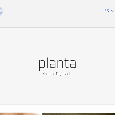
ES
planta
Home
/
Tag:
planta