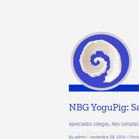
NBG YoguPig: Sa
Apreciados colegas, Nos complace 
By
admin
|
noviembre 29, 2024
|
Porc