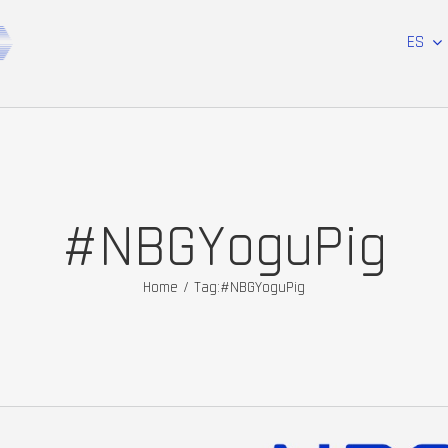
ES
#NBGYoguPig
Home
/
Tag:
#NBGYoguPig