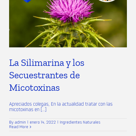
La Silimarina y los
Secuestrantes de
Micotoxinas
Apreciados colegas, En la actualidad tratar con las
micotoxinas en [...]
By
admin
|
enero 14, 2022
|
Ingredientes Naturales
Read More