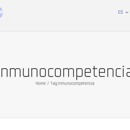
ES
inmunocompetenci
Home
/
Tag:
inmunocompetencia