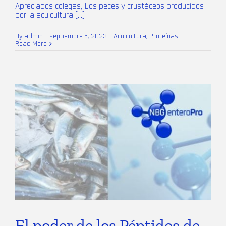
Apreciados colegas, Los peces y crustáceos producidos
por la acuicultura [...]
By
admin
|
septiembre 6, 2023
|
Acuicultura
,
Proteínas
Read More
El poder de los Péptidos de