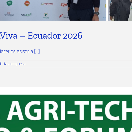
Viva – Ecuador 2026
er de asistir a [...]
ticias empresa