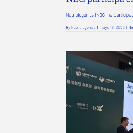
Nutribiogenics (NBG) ha participad
By
Nutribiogenics
|
mayo 13, 2026
|
No