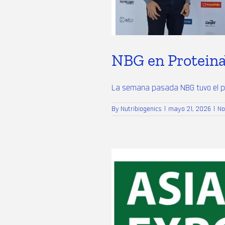
NBG en Proteina
La semana pasada NBG tuvo el plac
By
Nutribiogenics
|
mayo 21, 2026
|
No