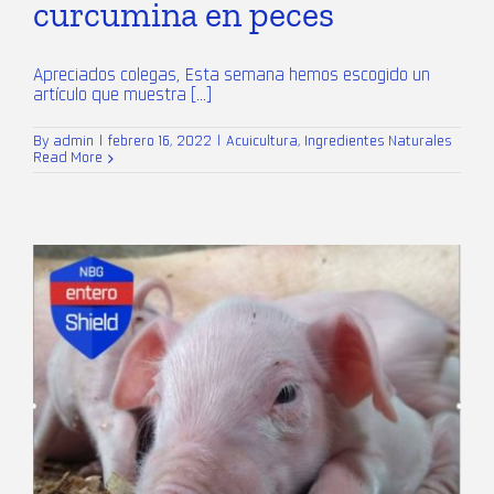
curcumina en peces
Apreciados colegas, Esta semana hemos escogido un
artículo que muestra [...]
By
admin
|
febrero 16, 2022
|
Acuicultura
,
Ingredientes Naturales
Read More