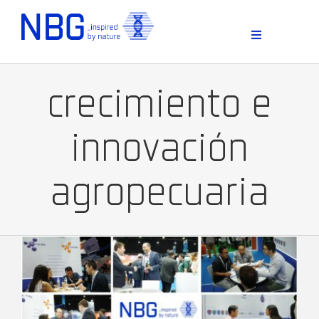
Skip
to
content
Toggle
Navigation
crecimiento e
innovación
agropecuaria
D