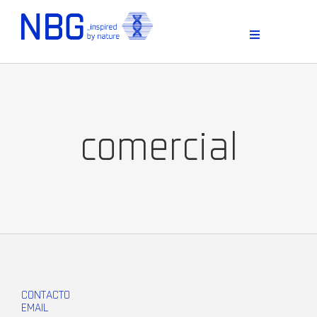
Skip
to
content
Toggle
Navigation
comercial
D
CONTACTO
EMAIL