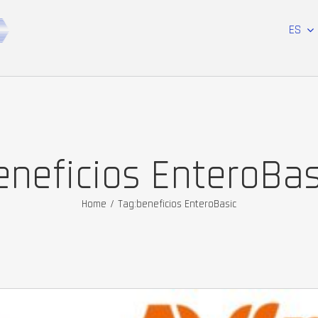
ES
eneficios EnteroBas
Home
/
Tag:
beneficios EnteroBasic