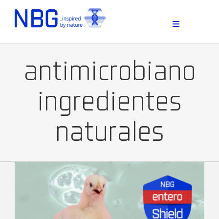
Skip
to
content
Toggle
Navigation
antimicrobiano
ingredientes
naturales
D