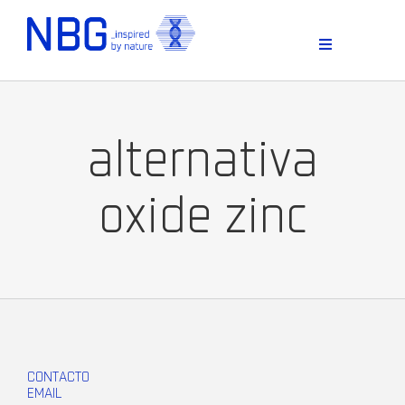
Skip
to
content
Toggle
Navigation
alternativa
oxide zinc
D
CONTACTO
EMAIL