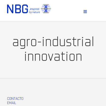
Skip
to
content
Toggle
Navigation
agro-industrial
innovation
D
CONTACTO
EMAIL