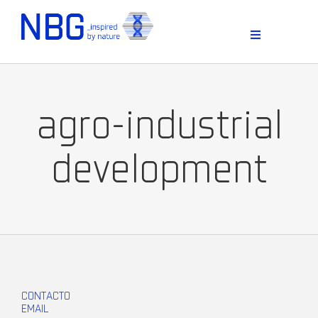
Skip
to
content
Toggle
Navigation
agro-industrial
development
D
CONTACTO
EMAIL