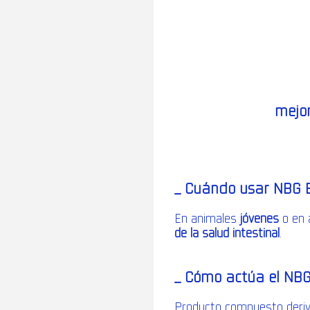
mejor
_ Cuándo usar NBG 
En animales
jóvenes
o en 
de la salud intestinal
.
_
Cómo actúa el NB
Producto compuesto deriv