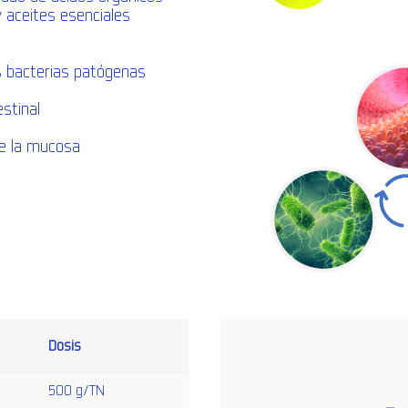
 aceites esenciales
las bacterias patógenas
estinal
de la mucosa
Dosis
500 g/TN