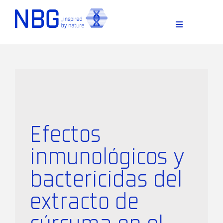
Skip
to
content
Toggle
Navigation
Efectos
inmunológicos y
D
bactericidas del
extracto de