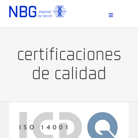
Skip
to
content
Toggle
Navigation
certificaciones
de calidad
D